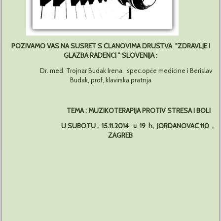
POZIVAMO VAS NA SUSRET S ČLANOVIMA DRUŠTVA "ZDRAVLJE I
GLAZBA RADENCI " SLOVENIJA :
Dr. med. Trojnar Budak Irena, spec.opće medicine i Berislav
Budak, prof, klavirska pratnja
TEMA : MUZIKOTERAPIJA PROTIV STRESA I BOLI
U SUBOTU , 15.11.2014 u 19 h, JORDANOVAC 110 ,
ZAGREB