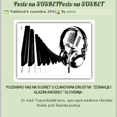
Poziv na SUSRET
Poziv na SUSRET
Published
4. novembra, 2014
|
By
admin
POZIVAMO VAS NA SUSRET S ČLANOVIMA DRUŠTVA “ZDRAVLJE I
GLAZBA RADENCI ” SLOVENIJA :
Dr. med. Trojnar Budak Irena, spec.opće medicine i Berislav
Budak, prof, klavirska pratnja