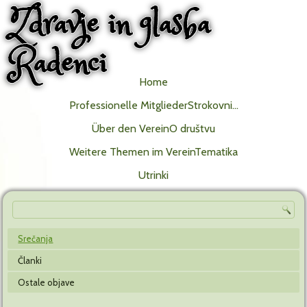
Zdravje in glasba
Radenci
Home
Professionelle MitgliederStrokovni…
Über den VereinO društvu
Weitere Themen im VereinTematika
Utrinki
Srečanja
Članki
Ostale objave