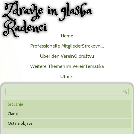
Zdravje in glasba
Radenci
Home
Professionelle MitgliederStrokovni…
Über den VereinO društvu
Weitere Themen im VereinTematika
Utrinki
Srečanja
Članki
Ostale objave