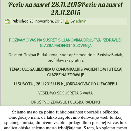
Poziv na susret 28.11.2015
Poziv na susret
28.11.2015
Published
25. novembra, 2015
|
By
admin
POZIVAMO VAS NA SUSRET S ČLANOVIMA DRUŠTVA “ZDRAVLJE I
GLAZBA RADENCI ” SLOVENIJA
Dr. med. Trojnar Budak Irena, spec.opće medicine i Berislav Budak,
prof, klavirska pratnja
TEMA :
ULOGA LIJEČNIKA U KOMUNIKACIJI S PACIJENTOM I UTJECAJ
GLAZBE NA ZDRAVLJE
U SUBOTU , 28.11.2015 U 19 h , JORDANOVAC 110 U ZAGREBU
VESELIMO SE SUSRETA S VAMA
DRUŠTVO ZDRAVLJE I GLASBA RADENCI
SLOVENIJA
Spletno mesto za polno funkcionalnost uporablja piškotke.
Omogočajo nam, da lahko zagotovimo delovanje vseh funkcij
spletnega mesta, določene vsebine prilagodimo posebej za vas in z
analizo obiska spletno mesto izboljšujemo. S tem, ko spletno mesto