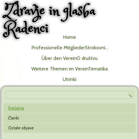
Zdravje in glasba
Radenci
Home
Professionelle MitgliederStrokovni…
Über den VereinO društvu
Weitere Themen im VereinTematika
Utrinki
Srečanja
Članki
Ostale objave