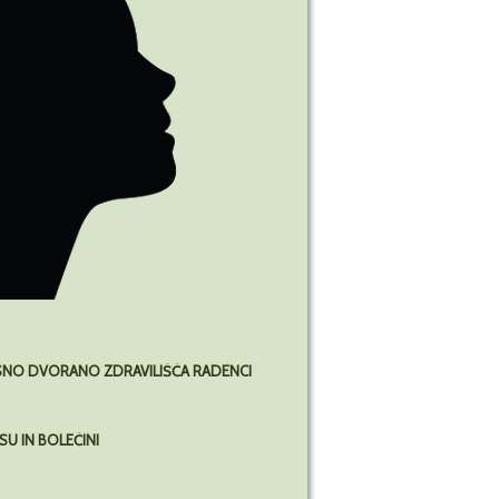
NO DVORANO ZDRAVILI
Š
Č
A RADENCI
SU IN BOLE
Č
INI