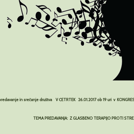
redavanje in sre
č
anje dru
š
tva
V
Č
ETRTEK
26.01.2017 ob 19 uri
v
KONGRES
TEMA PREDAVANJA: Z GLASBENO TERAPIJO PROTI STRE