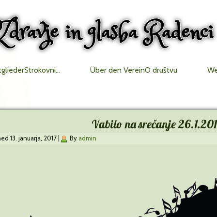
Zdravje in glasba Radenci
tgliederStrokovni…
Über den VereinO društvu
We
Vabilo na srečanje 26.1.20
hed
13. januarja, 2017
|
By
admin